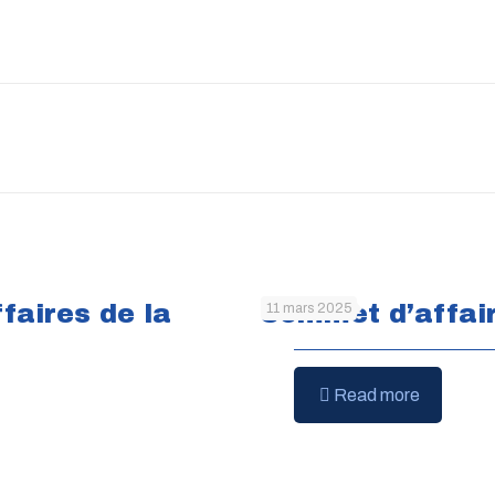
faires de la
Sommet d’affair
11 mars 2025
Read more