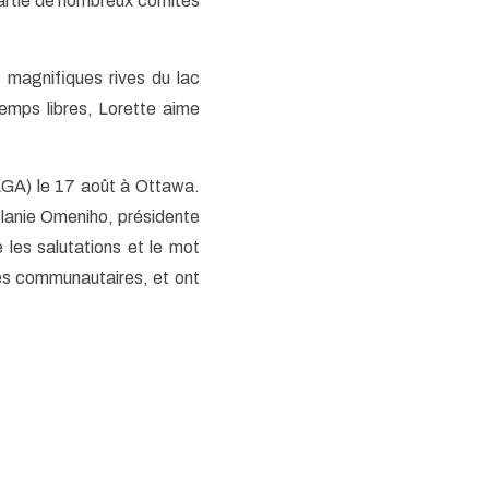
partie de nombreux comités
es magnifiques rives du lac
emps libres, Lorette aime
AGA) le 17 août à Ottawa.
lanie Omeniho, présidente
les salutations et le mot
des communautaires, et ont