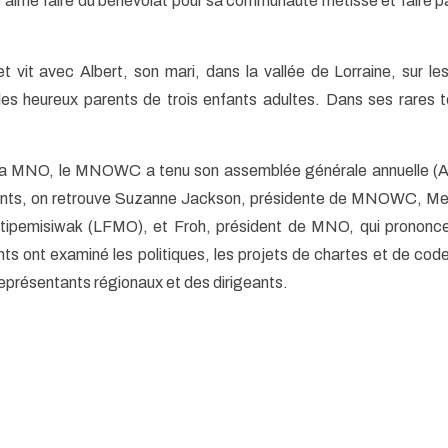
le aime faire du bénévolat pour sa communauté métisse et faire 
et vit avec Albert, son mari, dans la vallée de Lorraine, sur l
les heureux parents de trois enfants adultes. Dans ses rares t
 la MNO, le MNOWC a tenu son assemblée générale annuelle (
sents, on retrouve Suzanne Jackson, présidente de MNOWC, Me
pemisiwak (LFMO), et Froh, président de MNO, qui prononce 
ants ont examiné les politiques, les projets de chartes et de co
représentants régionaux et des dirigeants.