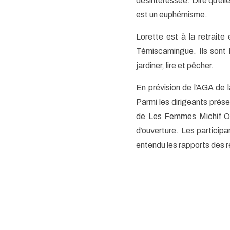
désintéressée. Dire qu’el
est un euphémisme.
Lorette est à la retraite 
Témiscamingue. Ils sont 
jardiner, lire et pêcher.
En prévision de l’AGA de
Parmi les dirigeants pré
de Les Femmes Michif Oti
d’ouverture. Les particip
entendu les rapports des 