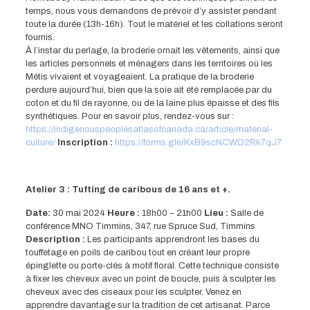
temps, nous vous demandons de prévoir d’y assister pendant
toute la durée (13h-16h). Tout le matériel et les collations seront
fournis.
À l’instar du perlage, la broderie ornait les vêtements, ainsi que
les articles personnels et ménagers dans les territoires où les
Métis vivaient et voyageaient. La pratique de la broderie
perdure aujourd’hui, bien que la soie ait été remplacée par du
coton et du fil de rayonne, ou de la laine plus épaisse et des fils
synthétiques. Pour en savoir plus, rendez-vous sur :
https://indigenouspeoplesatlasofcanada.ca/article/material-
culture/
Inscription :
https://forms.gle/KxB9scNCWD2Rk7qJ7
Atelier 3 : Tufting de caribous de 16 ans et +.
Date:
30 mai 2024
Heure :
18h00 – 21h00
Lieu :
Salle de
conférence MNO Timmins, 347, rue Spruce Sud, Timmins
Description :
Les participants apprendront les bases du
touffetage en poils de caribou tout en créant leur propre
épinglette ou porte-clés à motif floral. Cette technique consiste
à fixer les cheveux avec un point de boucle, puis à sculpter les
cheveux avec des ciseaux pour les sculpter. Venez en
apprendre davantage sur la tradition de cet artisanat. Parce