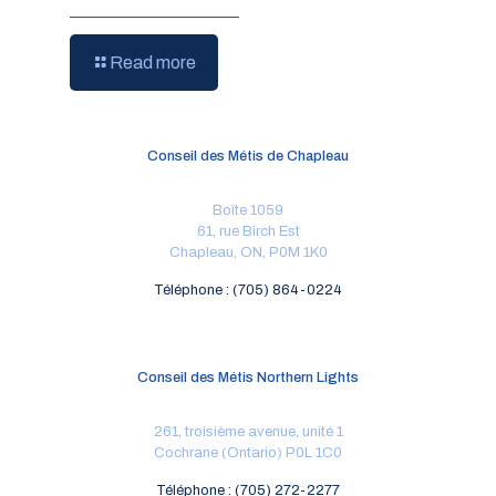
Read more
Conseil des Métis de Chapleau
Boîte 1059
61, rue Birch Est
Chapleau, ON, P0M 1K0
Téléphone : (705) 864-0224
Conseil des Métis Northern Lights
261, troisième avenue, unité 1
Cochrane (Ontario) P0L 1C0
Téléphone : (705) 272-2277