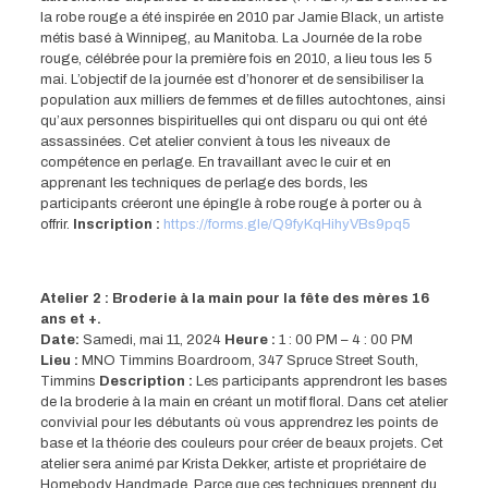
la robe rouge a été inspirée en 2010 par Jamie Black, un artiste
métis basé à Winnipeg, au Manitoba. La Journée de la robe
rouge, célébrée pour la première fois en 2010, a lieu tous les 5
mai. L’objectif de la journée est d’honorer et de sensibiliser la
population aux milliers de femmes et de filles autochtones, ainsi
qu’aux personnes bispirituelles qui ont disparu ou qui ont été
assassinées. Cet atelier convient à tous les niveaux de
compétence en perlage. En travaillant avec le cuir et en
apprenant les techniques de perlage des bords, les
participants créeront une épingle à robe rouge à porter ou à
offrir.
Inscription :
https://forms.gle/Q9fyKqHihyVBs9pq5
Atelier 2 : Broderie à la main pour la fête des mères 16
ans et +.
Date:
Samedi, mai 11, 2024
Heure :
1 : 00 PM – 4 : 00 PM
Lieu :
MNO Timmins Boardroom, 347 Spruce Street South,
Timmins
Description :
Les participants apprendront les bases
de la broderie à la main en créant un motif floral. Dans cet atelier
convivial pour les débutants où vous apprendrez les points de
base et la théorie des couleurs pour créer de beaux projets. Cet
atelier sera animé par Krista Dekker, artiste et propriétaire de
Homebody Handmade. Parce que ces techniques prennent du